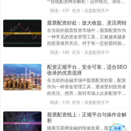
**在线配资网全解析：运作模式、潜在机
遇与必须警惕的陷阱** 3. **如....
阅读：
137
栏目：
实盘配资开户
股票配资好处：放大收益、灵活周转
在当前的股票投资市场中，股票配资作为
一种常见的资金管理工具，正被越来越多
的投资者所关注。对于有一定炒股经验、
看好市场机会但资金有限的投资者来说，
阅读：
182
栏目：
实盘配资开户
股票配资提供了一....
配资正规平台，安全可靠，适合SEO
收录的优质选择
在当前的金融市场中股票配资炒股，配资
作为一种资金管理工具，逐渐受到投资者
的关注。然而，面对市场上众多配资平
台，如何选择一家正规、安全、可靠的平
阅读：
175
栏目：
实盘配资开户
台，成为投资者最关....
股票配资线上：正规平台与操作全解
析
随着互联网金融的快速发展，股票配资线