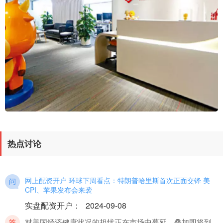
热点讨论
网上配资开户 环球下周看点：特朗普哈里斯首次正面交锋 美
CPI、苹果发布会来袭
实盘配资开户
：
2024-09-08
对美国经济健康状况的担忧正在市场中蔓延，叠加即将到