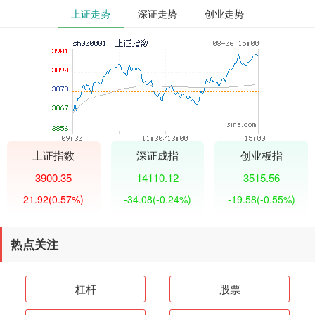
上证走势
深证走势
创业走势
上证指数
深证成指
创业板指
3900.35
14110.12
3515.56
21.92
(0.57%)
-34.08
(-0.24%)
-19.58
(-0.55%)
热点关注
杠杆
股票